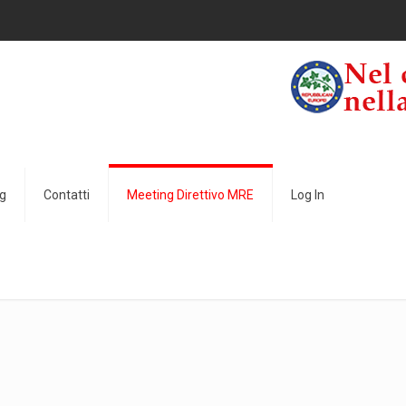
u
g
Contatti
Meeting Direttivo MRE
Log In