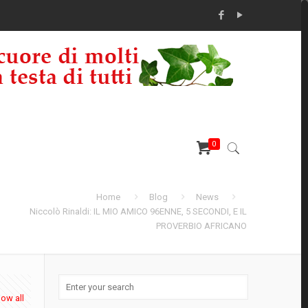
0
Home
Blog
News
Niccolò Rinaldi: IL MIO AMICO 96ENNE, 5 SECONDI, E IL
PROVERBIO AFRICANO
ow all