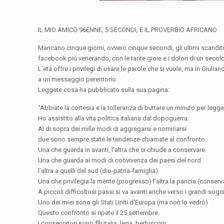
IL MIO AMICO 96ENNE, 5 SECONDI, E IL PROVERBIO AFRICANO
Mancano cinque giorni, ovvero cinque secondi, gli ultimi scanditi 
facebook più venerando, con le tante gioie e i dolori di un secolo 
L’età offre i privilegi di usare le parole che si vuole, ma in Giulia
a un messaggio perentorio.
Leggete cosa ha pubblicato sulla sua pagina:
“Abbiate la cortesia e la tolleranza di buttare un minuto per legge
Ho assistito alla vita politica italiana dal dopoguerra.
Al di sopra dei mille modi di aggregarsi e nominarsi
due sono sempre state le tendenze chiamate al confronto.
Una che guarda in avanti, l’altra che si chiude a conservare.
Una che guarda ai modi di convivenza dei paesi del nord
l’altra a quelli del sud (dio-patria-famiglia).
Una che privilegia la mente (progresso) l’altra la pancia (conserv
A piccoli difficoltosi passi si va avanti anche verso i grandi sogni
Uno dei miei sono gli Stati Uniti d’Europa (ma non lo vedrò)
Questo confronto si ripete il 25 settembre.
i conservatori sono flli italia, lega, berlusconi