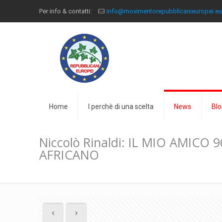
Per info & contatti:
info@movimentorepubblicanieuropei.e
Home
I perchè di una scelta
News
Blo
Niccolò Rinaldi: IL MIO AMICO
AFRICANO