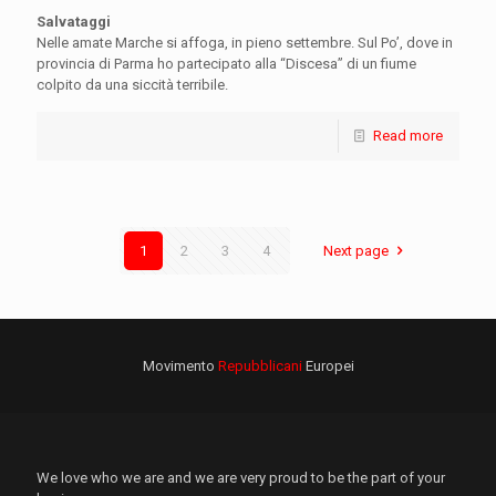
Salvataggi
Nelle amate Marche si affoga, in pieno settembre. Sul Po’, dove in
provincia di Parma ho partecipato alla “Discesa” di un fiume
colpito da una siccità terribile.
Read more
1
2
3
4
Next page
Movimento
Repubblicani
Europei
We love who we are and we are very proud to be the part of your