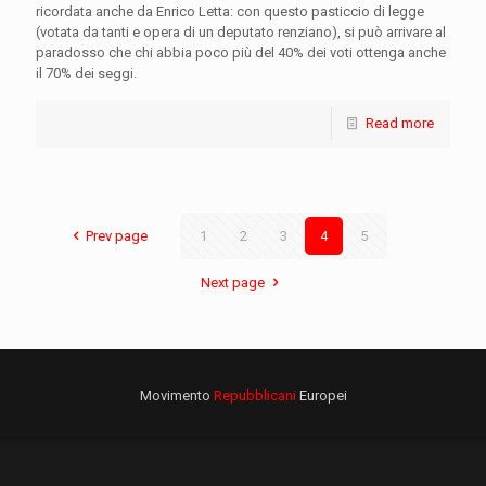
ricordata anche da Enrico Letta: con questo pasticcio di legge
(votata da tanti e opera di un deputato renziano), si può arrivare al
paradosso che chi abbia poco più del 40% dei voti ottenga anche
il 70% dei seggi.
Read more
Prev page
1
2
3
4
5
Next page
Movimento
Repubblicani
Europei